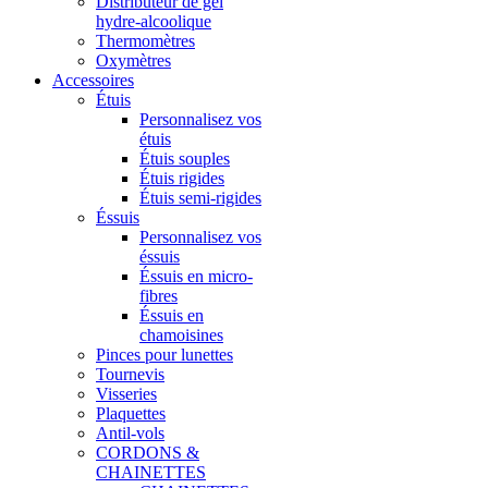
Distributeur de gel
hydre-alcoolique
Thermomètres
Oxymètres
Accessoires
Étuis
Personnalisez vos
étuis
Étuis souples
Étuis rigides
Étuis semi-rigides
Éssuis
Personnalisez vos
éssuis
Éssuis en micro-
fibres
Éssuis en
chamoisines
Pinces pour lunettes
Tournevis
Visseries
Plaquettes
Antil-vols
CORDONS &
CHAINETTES