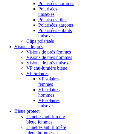
Polarisées hommes
Polarisées
unisexes
Polarisées filles
Polarisées garçons
Polarisées enfants
unisexes
Clips polarisés
Visions de près
Visions de près femmes
Visions de près hommes
Visions de près unisexes
VP anti-lumière bleue
VP Solaires
VP solaires
femmes
VP solaires
hommes
VP solaires
unisexes
Bleue protect
Lunettes anti-lumère
bleue femmes
Lunettes anti-lumière
bleue hommes