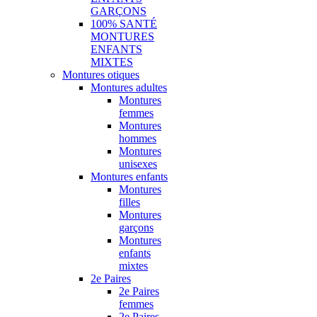
GARÇONS
100% SANTÉ
MONTURES
ENFANTS
MIXTES
Montures otiques
Montures adultes
Montures
femmes
Montures
hommes
Montures
unisexes
Montures enfants
Montures
filles
Montures
garçons
Montures
enfants
mixtes
2e Paires
2e Paires
femmes
2e Paires