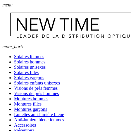
menu
more_horiz
Solaires femmes
Solaires hommes
Solaires unisexes
Solaires filles
Solaires garçons
Solaires enfants unisexes
Visions de près femmes
Visions de près hommes
Montures hommes
Montures filles
Montures garçons
Lunettes anti-lumière bleue
Anti-lumière bleue femmes
Accessoires
Présentoirs