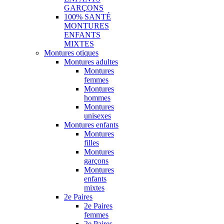
GARÇONS
100% SANTÉ
MONTURES
ENFANTS
MIXTES
Montures otiques
Montures adultes
Montures
femmes
Montures
hommes
Montures
unisexes
Montures enfants
Montures
filles
Montures
garçons
Montures
enfants
mixtes
2e Paires
2e Paires
femmes
2e Paires