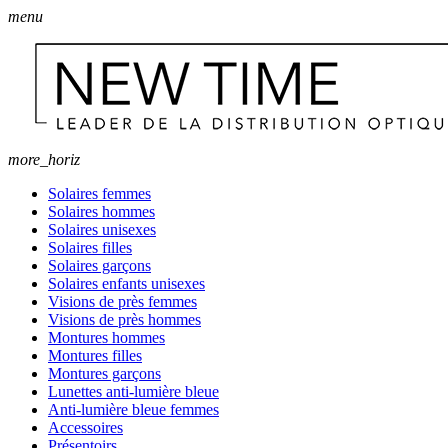
menu
more_horiz
Solaires femmes
Solaires hommes
Solaires unisexes
Solaires filles
Solaires garçons
Solaires enfants unisexes
Visions de près femmes
Visions de près hommes
Montures hommes
Montures filles
Montures garçons
Lunettes anti-lumière bleue
Anti-lumière bleue femmes
Accessoires
Présentoirs