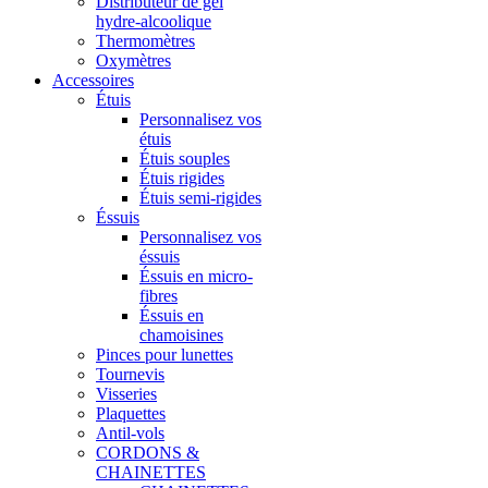
Distributeur de gel
hydre-alcoolique
Thermomètres
Oxymètres
Accessoires
Étuis
Personnalisez vos
étuis
Étuis souples
Étuis rigides
Étuis semi-rigides
Éssuis
Personnalisez vos
éssuis
Éssuis en micro-
fibres
Éssuis en
chamoisines
Pinces pour lunettes
Tournevis
Visseries
Plaquettes
Antil-vols
CORDONS &
CHAINETTES