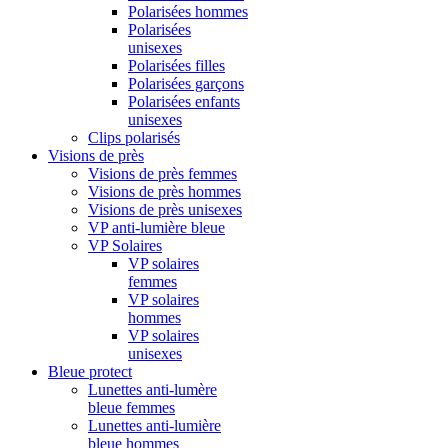
Polarisées hommes
Polarisées
unisexes
Polarisées filles
Polarisées garçons
Polarisées enfants
unisexes
Clips polarisés
Visions de près
Visions de près femmes
Visions de près hommes
Visions de près unisexes
VP anti-lumière bleue
VP Solaires
VP solaires
femmes
VP solaires
hommes
VP solaires
unisexes
Bleue protect
Lunettes anti-lumère
bleue femmes
Lunettes anti-lumière
bleue hommes