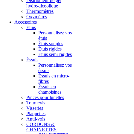
Distributeur de gel
hydre-alcoolique
Thermomètres
Oxymètres
Accessoires
Étuis
Personnalisez vos
étuis
Étuis souples
Étuis rigides
Étuis semi-rigides
Éssuis
Personnalisez vos
éssuis
Éssuis en micro-
fibres
Éssuis en
chamoisines
Pinces pour lunettes
Tournevis
Visseries
Plaquettes
Antil-vols
CORDONS &
CHAINETTES