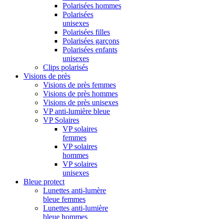
Polarisées hommes
Polarisées
unisexes
Polarisées filles
Polarisées garçons
Polarisées enfants
unisexes
Clips polarisés
Visions de près
Visions de près femmes
Visions de près hommes
Visions de près unisexes
VP anti-lumière bleue
VP Solaires
VP solaires
femmes
VP solaires
hommes
VP solaires
unisexes
Bleue protect
Lunettes anti-lumère
bleue femmes
Lunettes anti-lumière
bleue hommes