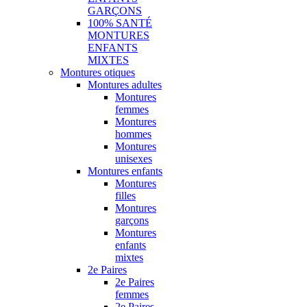
GARÇONS
100% SANTÉ
MONTURES
ENFANTS
MIXTES
Montures otiques
Montures adultes
Montures
femmes
Montures
hommes
Montures
unisexes
Montures enfants
Montures
filles
Montures
garçons
Montures
enfants
mixtes
2e Paires
2e Paires
femmes
2e Paires