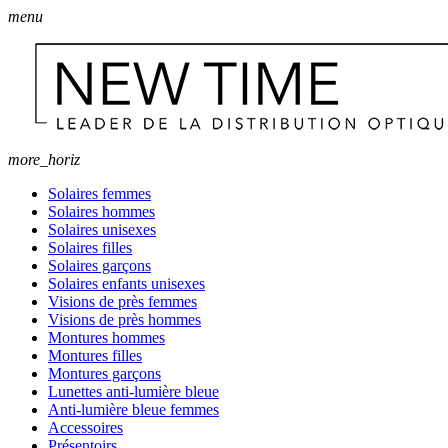
menu
more_horiz
Solaires femmes
Solaires hommes
Solaires unisexes
Solaires filles
Solaires garçons
Solaires enfants unisexes
Visions de près femmes
Visions de près hommes
Montures hommes
Montures filles
Montures garçons
Lunettes anti-lumière bleue
Anti-lumière bleue femmes
Accessoires
Présentoirs