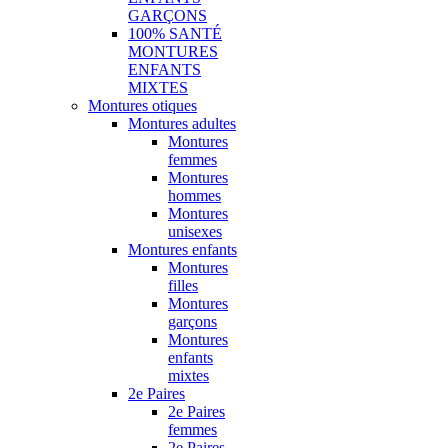
GARÇONS
100% SANTÉ
MONTURES
ENFANTS
MIXTES
Montures otiques
Montures adultes
Montures
femmes
Montures
hommes
Montures
unisexes
Montures enfants
Montures
filles
Montures
garçons
Montures
enfants
mixtes
2e Paires
2e Paires
femmes
2e Paires