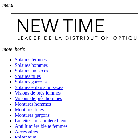
menu
more_horiz
Solaires femmes
Solaires hommes
Solaires unisexes
Solaires filles
Solaires garçons
Solaires enfants unisexes
Visions de près femmes
Visions de près hommes
Montures hommes
Montures filles
Montures garçons
Lunettes anti-lumière bleue
Anti-lumière bleue femmes
Accessoires
Présentoirs