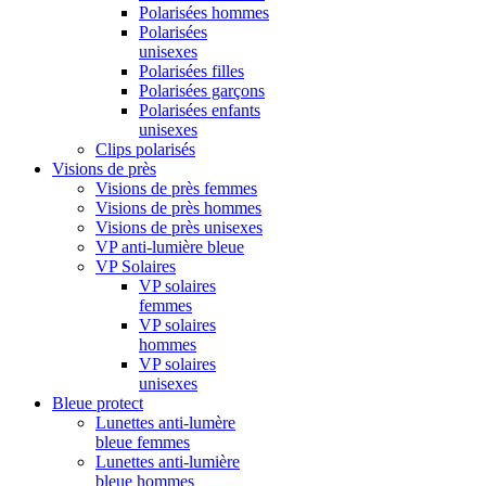
Polarisées hommes
Polarisées
unisexes
Polarisées filles
Polarisées garçons
Polarisées enfants
unisexes
Clips polarisés
Visions de près
Visions de près femmes
Visions de près hommes
Visions de près unisexes
VP anti-lumière bleue
VP Solaires
VP solaires
femmes
VP solaires
hommes
VP solaires
unisexes
Bleue protect
Lunettes anti-lumère
bleue femmes
Lunettes anti-lumière
bleue hommes