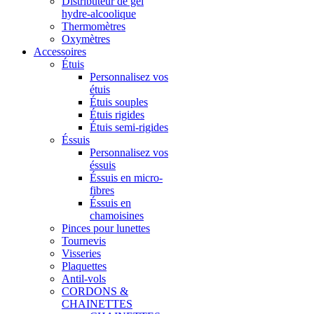
Distributeur de gel
hydre-alcoolique
Thermomètres
Oxymètres
Accessoires
Étuis
Personnalisez vos
étuis
Étuis souples
Étuis rigides
Étuis semi-rigides
Éssuis
Personnalisez vos
éssuis
Éssuis en micro-
fibres
Éssuis en
chamoisines
Pinces pour lunettes
Tournevis
Visseries
Plaquettes
Antil-vols
CORDONS &
CHAINETTES