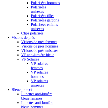
Polarisées hommes
Polarisées
unisexes
Polarisées filles
Polarisées garçons
Polarisées enfants
unisexes
Clips polarisés
Visions de près
Visions de près femmes
Visions de près hommes
Visions de près unisexes
VP anti-lumière bleue
VP Solaires
VP solaires
femmes
VP solaires
hommes
VP solaires
unisexes
Bleue protect
Lunettes anti-lumère
bleue femmes
Lunettes anti-lumière
bleue hommes