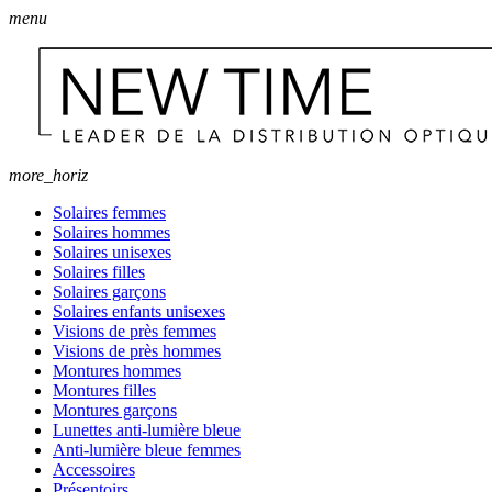
menu
more_horiz
Solaires femmes
Solaires hommes
Solaires unisexes
Solaires filles
Solaires garçons
Solaires enfants unisexes
Visions de près femmes
Visions de près hommes
Montures hommes
Montures filles
Montures garçons
Lunettes anti-lumière bleue
Anti-lumière bleue femmes
Accessoires
Présentoirs