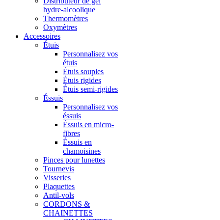
Distributeur de gel
hydre-alcoolique
Thermomètres
Oxymètres
Accessoires
Étuis
Personnalisez vos
étuis
Étuis souples
Étuis rigides
Étuis semi-rigides
Éssuis
Personnalisez vos
éssuis
Éssuis en micro-
fibres
Éssuis en
chamoisines
Pinces pour lunettes
Tournevis
Visseries
Plaquettes
Antil-vols
CORDONS &
CHAINETTES