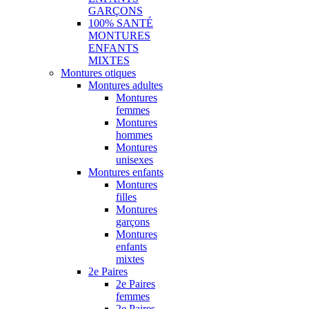
GARÇONS
100% SANTÉ
MONTURES
ENFANTS
MIXTES
Montures otiques
Montures adultes
Montures
femmes
Montures
hommes
Montures
unisexes
Montures enfants
Montures
filles
Montures
garçons
Montures
enfants
mixtes
2e Paires
2e Paires
femmes
2e Paires