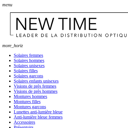
menu
more_horiz
Solaires femmes
Solaires hommes
Solaires unisexes
Solaires filles
Solaires garçons
Solaires enfants unisexes
Visions de près femmes
Visions de près hommes
Montures hommes
Montures filles
Montures garçons
Lunettes anti-lumière bleue
Anti-lumière bleue femmes
Accessoires
Présentoirs