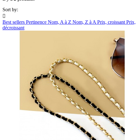
Sort by:

Best sellers
Pertinence
Nom, A à Z
Nom, Z à A
Prix, croissant
Prix,
décroissant