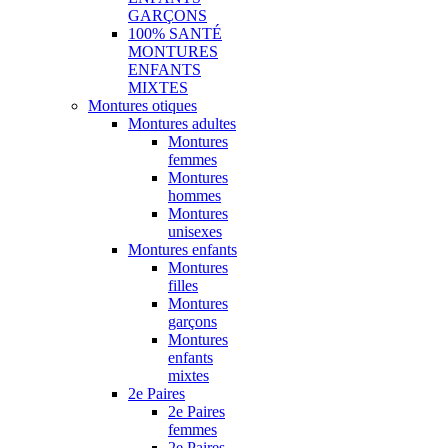
GARÇONS
100% SANTÉ
MONTURES
ENFANTS
MIXTES
Montures otiques
Montures adultes
Montures
femmes
Montures
hommes
Montures
unisexes
Montures enfants
Montures
filles
Montures
garçons
Montures
enfants
mixtes
2e Paires
2e Paires
femmes
2e Paires