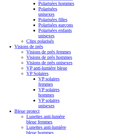
Polarisées hommes
Polarisées
unisexes
Polarisées filles
Polarisées garçons
Polarisées enfants
unisexes
Clips polarisés
Visions de près
Visions de près femmes
Visions de près hommes
Visions de près unisexes
VP anti-lumière bleue
VP Solaires
VP solaires
femmes
VP solaires
hommes
VP solaires
unisexes
Bleue protect
Lunettes anti-lumère
bleue femmes
Lunettes anti-lumière
bleue hommes