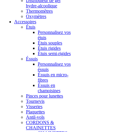
Distributeur de gel
hydre-alcoolique
Thermomètres
Oxymètres
Accessoires
Étuis
Personnalisez vos
étuis
Étuis souples
Étuis rigides
Étuis semi-rigides
Éssuis
Personnalisez vos
éssuis
Éssuis en micro-
fibres
Éssuis en
chamoisines
Pinces pour lunettes
Tournevis
Visseries
Plaquettes
Antil-vols
CORDONS &
CHAINETTES