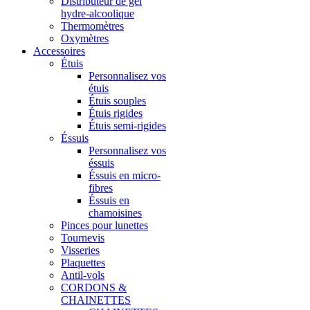
Distributeur de gel
hydre-alcoolique
Thermomètres
Oxymètres
Accessoires
Étuis
Personnalisez vos
étuis
Étuis souples
Étuis rigides
Étuis semi-rigides
Éssuis
Personnalisez vos
éssuis
Éssuis en micro-
fibres
Éssuis en
chamoisines
Pinces pour lunettes
Tournevis
Visseries
Plaquettes
Antil-vols
CORDONS &
CHAINETTES