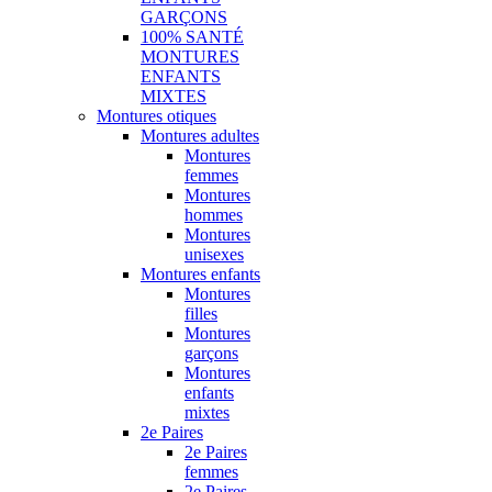
GARÇONS
100% SANTÉ
MONTURES
ENFANTS
MIXTES
Montures otiques
Montures adultes
Montures
femmes
Montures
hommes
Montures
unisexes
Montures enfants
Montures
filles
Montures
garçons
Montures
enfants
mixtes
2e Paires
2e Paires
femmes
2e Paires