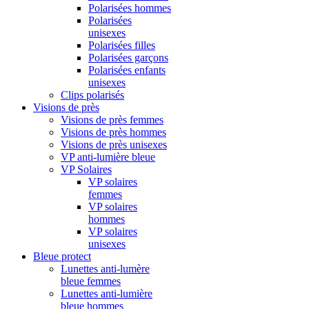
Polarisées hommes
Polarisées
unisexes
Polarisées filles
Polarisées garçons
Polarisées enfants
unisexes
Clips polarisés
Visions de près
Visions de près femmes
Visions de près hommes
Visions de près unisexes
VP anti-lumière bleue
VP Solaires
VP solaires
femmes
VP solaires
hommes
VP solaires
unisexes
Bleue protect
Lunettes anti-lumère
bleue femmes
Lunettes anti-lumière
bleue hommes