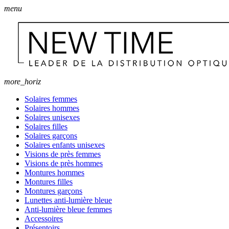
menu
more_horiz
Solaires femmes
Solaires hommes
Solaires unisexes
Solaires filles
Solaires garçons
Solaires enfants unisexes
Visions de près femmes
Visions de près hommes
Montures hommes
Montures filles
Montures garçons
Lunettes anti-lumière bleue
Anti-lumière bleue femmes
Accessoires
Présentoirs