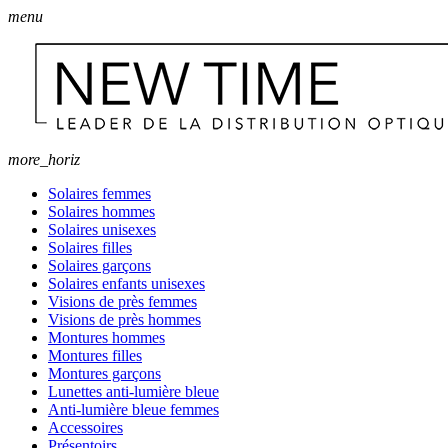
menu
more_horiz
Solaires femmes
Solaires hommes
Solaires unisexes
Solaires filles
Solaires garçons
Solaires enfants unisexes
Visions de près femmes
Visions de près hommes
Montures hommes
Montures filles
Montures garçons
Lunettes anti-lumière bleue
Anti-lumière bleue femmes
Accessoires
Présentoirs