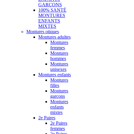
GARÇONS
100% SANTÉ
MONTURES
ENFANTS
MIXTES
Montures otiques
Montures adultes
Montures
femmes
Montures
hommes
Montures
unisexes
Montures enfants
Montures
filles
Montures
garçons
Montures
enfants
mixtes
2e Paires
2e Paires
femmes
2e Paires