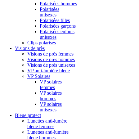
Polarisées hommes
Polarisées
unisexes
Polarisées filles
Polarisées garçons
Polarisées enfants
unisexes
Clips polarisés
Visions de près
Visions de près femmes
Visions de près hommes
Visions de près unisexes
VP anti-lumière bleue
VP Solaires
VP solaires
femmes
VP solaires
hommes
VP solaires
unisexes
Bleue protect
Lunettes anti-lumère
bleue femmes
Lunettes anti-lumière
bleue hommes