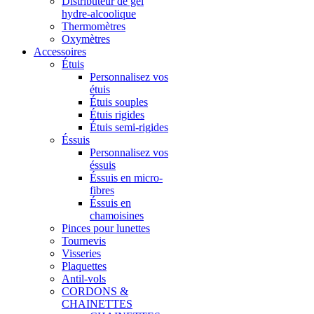
Distributeur de gel
hydre-alcoolique
Thermomètres
Oxymètres
Accessoires
Étuis
Personnalisez vos
étuis
Étuis souples
Étuis rigides
Étuis semi-rigides
Éssuis
Personnalisez vos
éssuis
Éssuis en micro-
fibres
Éssuis en
chamoisines
Pinces pour lunettes
Tournevis
Visseries
Plaquettes
Antil-vols
CORDONS &
CHAINETTES