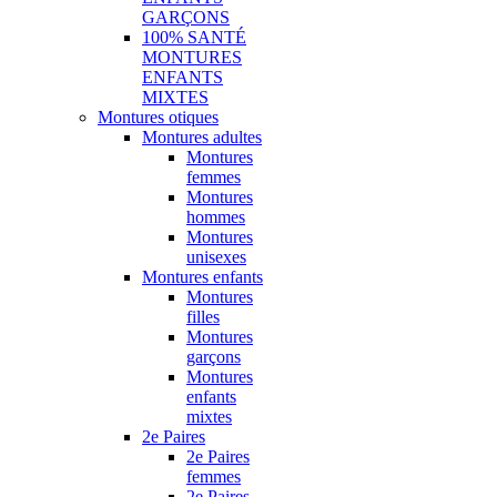
GARÇONS
100% SANTÉ
MONTURES
ENFANTS
MIXTES
Montures otiques
Montures adultes
Montures
femmes
Montures
hommes
Montures
unisexes
Montures enfants
Montures
filles
Montures
garçons
Montures
enfants
mixtes
2e Paires
2e Paires
femmes
2e Paires