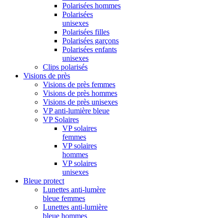
Polarisées hommes
Polarisées
unisexes
Polarisées filles
Polarisées garçons
Polarisées enfants
unisexes
Clips polarisés
Visions de près
Visions de près femmes
Visions de près hommes
Visions de près unisexes
VP anti-lumière bleue
VP Solaires
VP solaires
femmes
VP solaires
hommes
VP solaires
unisexes
Bleue protect
Lunettes anti-lumère
bleue femmes
Lunettes anti-lumière
bleue hommes