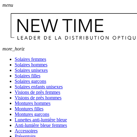
menu
more_horiz
Solaires femmes
Solaires hommes
Solaires unisexes
Solaires filles
Solaires garçons
Solaires enfants unisexes
Visions de près femmes
Visions de près hommes
Montures hommes
Montures filles
Montures garçons
Lunettes anti-lumière bleue
Anti-lumière bleue femmes
Accessoires
Présentoirs