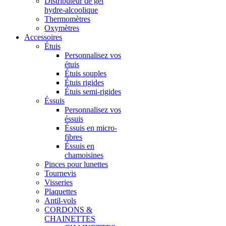
Distributeur de gel
hydre-alcoolique
Thermomètres
Oxymètres
Accessoires
Étuis
Personnalisez vos
étuis
Étuis souples
Étuis rigides
Étuis semi-rigides
Éssuis
Personnalisez vos
éssuis
Éssuis en micro-
fibres
Éssuis en
chamoisines
Pinces pour lunettes
Tournevis
Visseries
Plaquettes
Antil-vols
CORDONS &
CHAINETTES