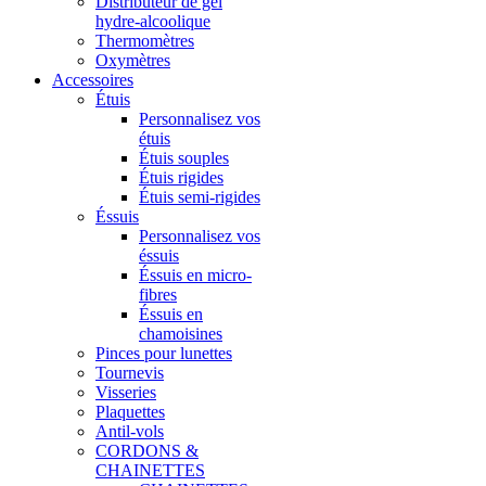
Distributeur de gel
hydre-alcoolique
Thermomètres
Oxymètres
Accessoires
Étuis
Personnalisez vos
étuis
Étuis souples
Étuis rigides
Étuis semi-rigides
Éssuis
Personnalisez vos
éssuis
Éssuis en micro-
fibres
Éssuis en
chamoisines
Pinces pour lunettes
Tournevis
Visseries
Plaquettes
Antil-vols
CORDONS &
CHAINETTES