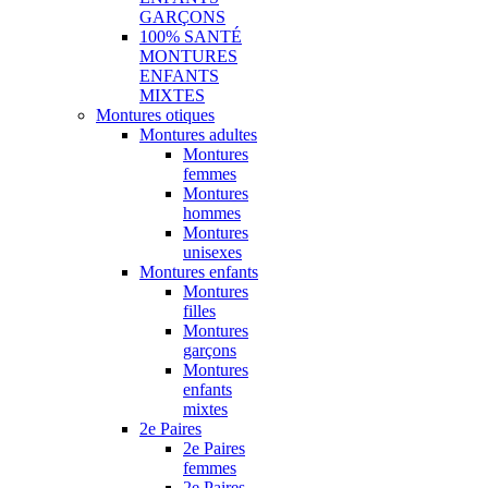
GARÇONS
100% SANTÉ
MONTURES
ENFANTS
MIXTES
Montures otiques
Montures adultes
Montures
femmes
Montures
hommes
Montures
unisexes
Montures enfants
Montures
filles
Montures
garçons
Montures
enfants
mixtes
2e Paires
2e Paires
femmes
2e Paires