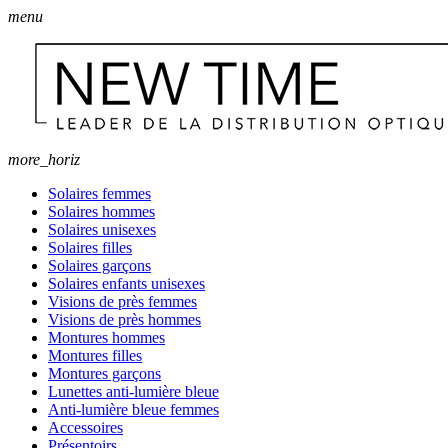
menu
more_horiz
Solaires femmes
Solaires hommes
Solaires unisexes
Solaires filles
Solaires garçons
Solaires enfants unisexes
Visions de près femmes
Visions de près hommes
Montures hommes
Montures filles
Montures garçons
Lunettes anti-lumière bleue
Anti-lumière bleue femmes
Accessoires
Présentoirs