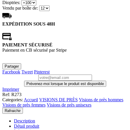
Dioptries:
Vendu par boîte de:
EXPÉDITION SOUS 48H
PAIEMENT SÉCURISÉ
Paiement en CB sécurisé par Stripe
Partager
Facebook
Tweet
Pinterest
Prévenez-moi lorsque le produit est disponible
Imprimer
Ref
:
R273
Categories:
Accueil
VISIONS DE PRÈS
Visions de près hommes
Visions de près femmes
Visions de près unisexes
Description
Détail produit