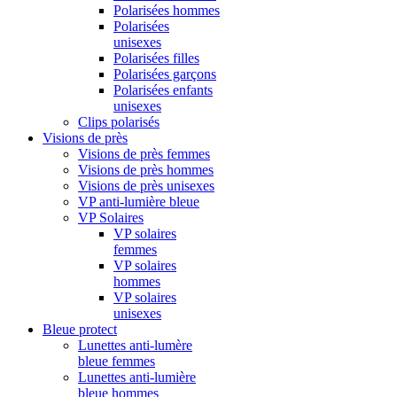
Polarisées hommes
Polarisées
unisexes
Polarisées filles
Polarisées garçons
Polarisées enfants
unisexes
Clips polarisés
Visions de près
Visions de près femmes
Visions de près hommes
Visions de près unisexes
VP anti-lumière bleue
VP Solaires
VP solaires
femmes
VP solaires
hommes
VP solaires
unisexes
Bleue protect
Lunettes anti-lumère
bleue femmes
Lunettes anti-lumière
bleue hommes