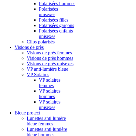
Polarisées hommes
Polarisées
unisexes
Polarisées filles
Polarisées garçons
Polarisées enfants
unisexes
Clips polarisés
Visions de près
Visions de près femmes
Visions de près hommes
Visions de près unisexes
VP anti-lumière bleue
VP Solaires
VP solaires
femmes
VP solaires
hommes
VP solaires
unisexes
Bleue protect
Lunettes anti-lumère
bleue femmes
Lunettes anti-lumière
bleue hommes