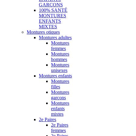
GARÇONS
100% SANTÉ
MONTURES
ENFANTS
MIXTES
Montures otiques
Montures adultes
Montures
femmes
Montures
hommes
Montures
unisexes
Montures enfants
Montures
filles
Montures
garçons
Montures
enfants
mixtes
2e Paires
2e Paires
femmes
2e Paires