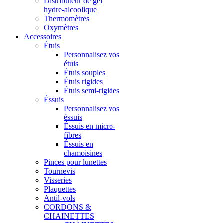
Distributeur de gel
hydre-alcoolique
Thermomètres
Oxymètres
Accessoires
Étuis
Personnalisez vos
étuis
Étuis souples
Étuis rigides
Étuis semi-rigides
Éssuis
Personnalisez vos
éssuis
Éssuis en micro-
fibres
Éssuis en
chamoisines
Pinces pour lunettes
Tournevis
Visseries
Plaquettes
Antil-vols
CORDONS &
CHAINETTES