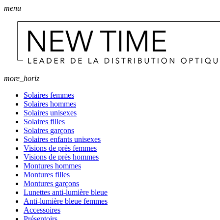
menu
more_horiz
Solaires femmes
Solaires hommes
Solaires unisexes
Solaires filles
Solaires garçons
Solaires enfants unisexes
Visions de près femmes
Visions de près hommes
Montures hommes
Montures filles
Montures garçons
Lunettes anti-lumière bleue
Anti-lumière bleue femmes
Accessoires
Présentoirs